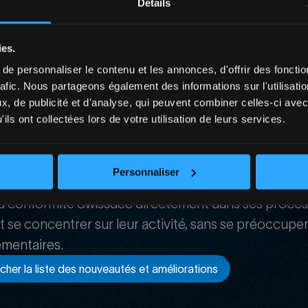
Détails
ale, de sécurité des données et de conformité régleme
, cette certification apporte :
ies.
e personnaliser le contenu et les annonces, d'offrir des fonctio
e officielle par les institutions suisses
rafic. Nous partageons également des informations sur l'utilisati
, de publicité et d'analyse, qui peuvent combiner celles-ci avec
ils ont collectées lors de votre utilisation de leurs services.
risque d’erreurs lors des transmissions salariales
le pour une exploitation professionnelle continue
Personnaliser
a conformité Swissdec directement dans ses process
t se concentrer sur leur activité, sans se préoccupe
ementaires.
ficher la liste des nouveautés et améliorations
ficher la liste des nouveautés et améliorations