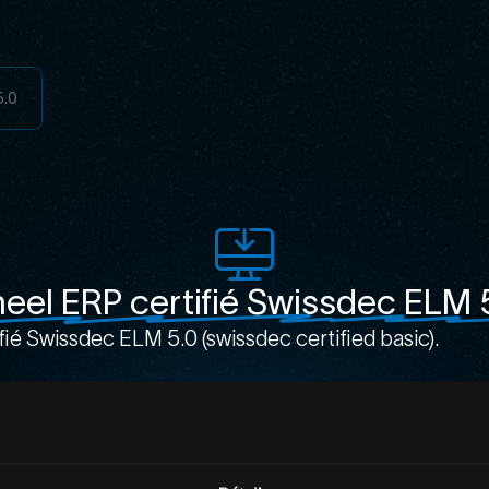
5.0
eel ERP certifié Swissdec ELM 
fié Swissdec ELM 5.0 (swissdec certified basic).
atteste de la conformité du logiciel aux exigences su
ale, de sécurité des données et de respect du cadre 
irme que Cheel ERP respecte les standards suisses e