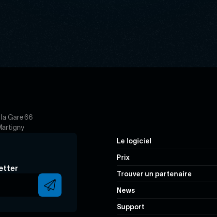
 la Gare 66
artigny
Navigation
Le logiciel
principale
Prix
etter
Trouver un partenaire
News
Support