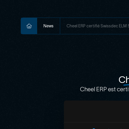
News
Cheel ERP certifié Swissdec ELM 
Ch
Cheel ERP est certi
Cette certification 
transmission salari
Swissdec. Elle conf