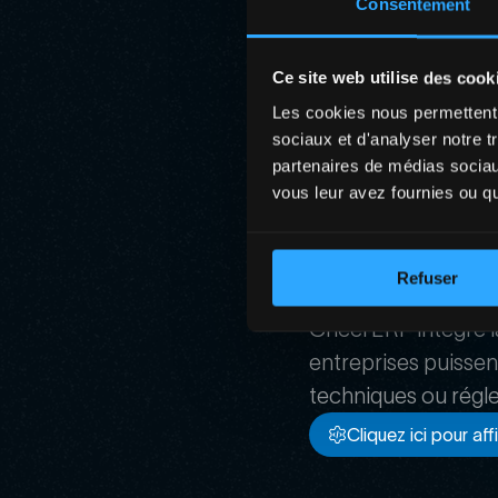
Consentement
transmission salari
Pour les entreprises
Ce site web utilise des cook
Les cookies nous permettent d
une reconnaissanc
sociaux et d'analyser notre t
partenaires de médias sociaux
vous leur avez fournies ou qu'
une réduction du 
une solution fiab
Refuser
Cheel ERP intègre l
entreprises puissen
techniques ou régl
Cliquez ici pour af
Cliquez ici pour af