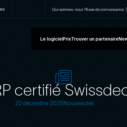
Navigation
ses
Qui sommes-nous ?
Base de connaissance
secondaire
Navigation
Le logiciel
Prix
Trouver un partenaire
Ne
principale
P certifié Swissde
22 décembre 2025
Nouveautés