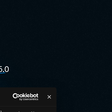
5.0
isses en matière de
réglementaire
n matière de