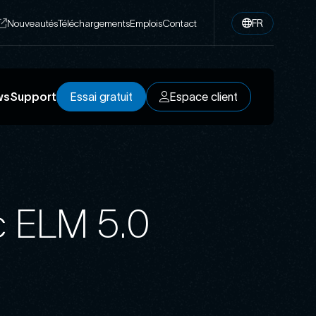
Nouveautés
Téléchargements
Emplois
Contact
FR
ws
Support
Essai gratuit
Espace client
Essai gratuit
Espace client
c ELM 5.0