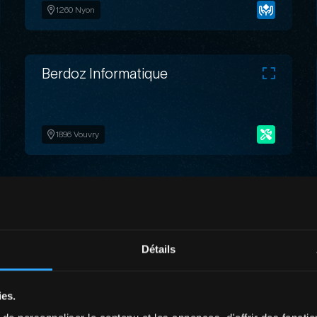
1260 Nyon
Berdoz Informatique
1896 Vouvry
BizPro Business Solutions Sàrl
Détails
1932 Bovernier
ies.