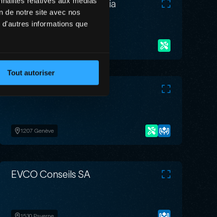
nnalités relatives aux médias
CARPE DIEM Multimedia
on de notre site avec nos
 d'autres informations que
2072 Saint-Blaise
Tout autoriser
Efficore SA
1207 Genève
EVCO Conseils SA
1530 Payerne