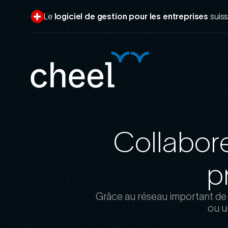
Aller
au
Le
logiciel de gestion pour les entreprises
suis
contenu
principal
Collabor
p
Grâce au réseau important de
ou u