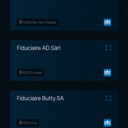
1228 Plan-les-Ouates
Fiduciaire AD Sàrl
1023 Crissier
Fiduciaire Butty SA
1670 Ursy