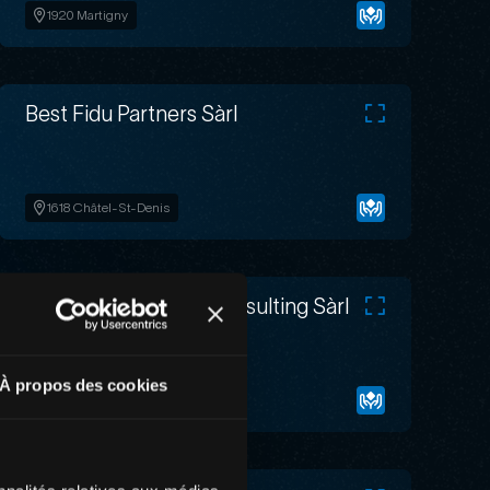
1920 Martigny
Best Fidu Partners Sàrl
1618 Châtel-St-Denis
Boillat & Signoretti Consulting Sàrl
À propos des cookies
2035 Corcelles NE