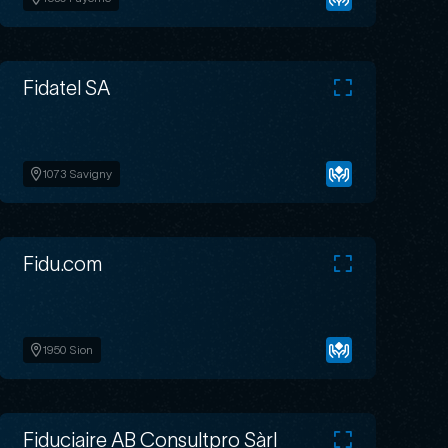
Fidatel SA
1073 Savigny
Fidu.com
1950 Sion
Fiduciaire AB Consultpro Sàrl