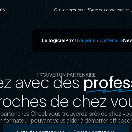
Navigation
ses
Qui sommes-nous ?
Base de connaissance
secondaire
Navigation
Le logiciel
Prix
Trouver un partenaire
Ne
principale
TROUVER UN PARTENAIRE
ez avec des 
profes
roches de chez vo
 partenaires Cheel, vous trouverez près de chez vo
n formateur pouvant vous aider à démarrer efficac