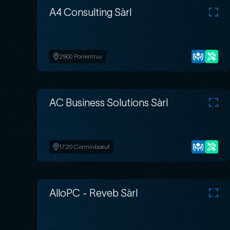
A4 Consulting Sàrl
2900 Porrentruy
AC Business Solutions Sàrl
1720 Corminboeuf
AlloPC - Reveb Sàrl