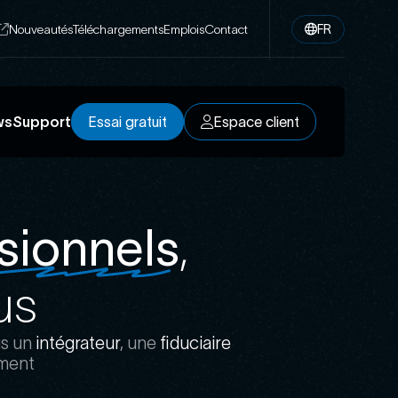
Nouveautés
Téléchargements
Emplois
Contact
FR
ws
Support
Essai gratuit
Espace client
Essai gratuit
Espace client
sionnels
, 
us
us un
intégrateur
, une
fiduciaire
ement