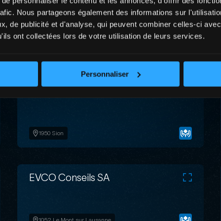
e personnaliser le contenu et les annonces, d'offrir des fonctio
BYC Fiduciaire SA
rafic. Nous partageons également des informations sur l'utilisati
, de publicité et d'analyse, qui peuvent combiner celles-ci avec
ils ont collectées lors de votre utilisation de leurs services.
1920 Martigny
Personnaliser
ECSA Fiduciaire SA
1950 Sion
EVCO Conseils SA
1052 Le Mont sur Lausanne