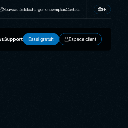
Nouveautés
Téléchargements
Emplois
Contact
FR
ws
Support
Essai gratuit
Espace client
Essai gratuit
Espace client