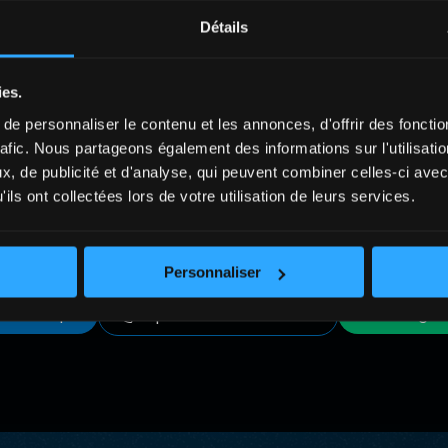
Détails
ies.
e personnaliser le contenu et les annonces, d'offrir des fonctio
rafic. Nous partageons également des informations sur l'utilisati
, de publicité et d'analyse, qui peuvent combiner celles-ci avec
Besoin d’
aide
ou de
conseils
?
ils ont collectées lors de votre utilisation de leurs services.
Personnaliser
t technique
Message 
Helpline +41 27 564 04 17
t technique
Message 
Helpline +41 27 564 04 17