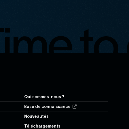
me to 
Navigation
Qui sommes-nous ?
secondaire
Base de connaissance
Nouveautés
Téléchargements