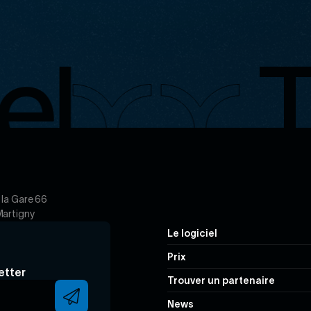
l
Ti
 la Gare 66
artigny
Navigation
Le logiciel
principale
Prix
etter
Trouver un partenaire
News