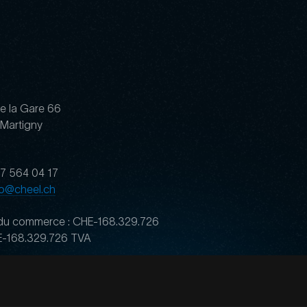
e la Gare 66
Martigny
 27 564 04 17
fo@cheel.ch
 du commerce : CHE-168.329.726
E-168.329.726 TVA