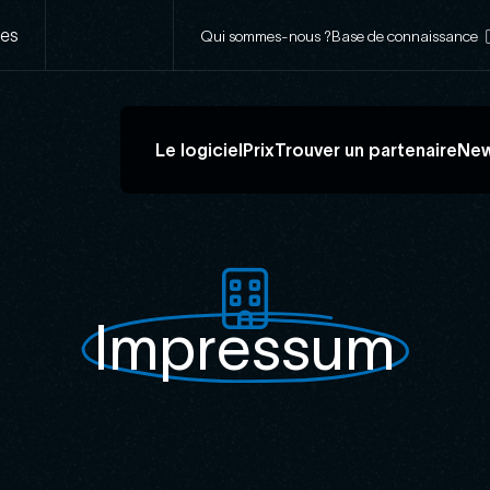
Navigation
ses
Qui sommes-nous ?
Base de connaissance
secondaire
Navigation
Le logiciel
Prix
Trouver un partenaire
Ne
principale
Impressum